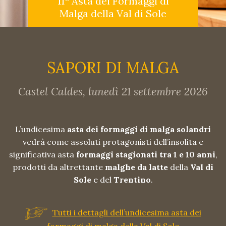
11
Asta dei Formaggi di
Malga della Val di Sole
SAPORI DI MALGA
Castel Caldes, lunedì 21 settembre 2026
L’undicesima
asta dei formaggi di malga solandri
vedrà come assoluti protagonisti dell’insolita e
significativa asta
formaggi stagionati tra 1 e 10 anni
,
prodotti da altrettante
malghe da latte
della
Val di
Sole
e del
Trentino
.
Tutti i dettagli dell’undicesima asta dei
formaggi di malga della Val di Sole