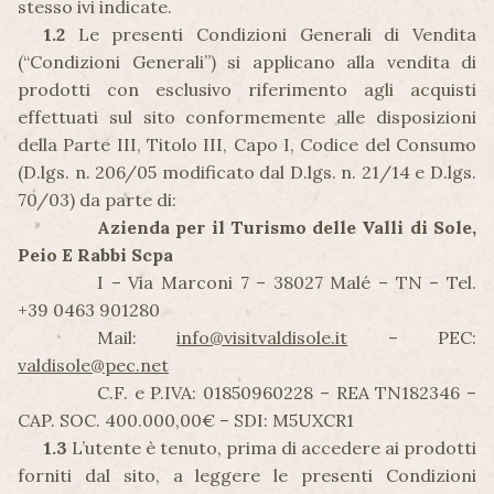
stesso ivi indicate.
1.2
Le presenti Condizioni Generali di Vendita
(“Condizioni Generali”) si applicano alla vendita di
prodotti con esclusivo riferimento agli acquisti
effettuati sul sito conformemente alle disposizioni
della Parte III, Titolo III, Capo I, Codice del Consumo
(D.lgs. n. 206/05 modificato dal D.lgs. n. 21/14 e D.lgs.
70/03) da parte di:
Azienda per il Turismo delle Valli di Sole,
Peio E Rabbi Scpa
I – Via Marconi 7 – 38027 Malé – TN – Tel.
+39 0463 901280
Mail:
info@visitvaldisole.it
– PEC:
valdisole@pec.net
C.F. e P.IVA: 01850960228 – REA TN182346 –
CAP. SOC. 400.000,00€ – SDI: M5UXCR1
1.3
L’utente è tenuto, prima di accedere ai prodotti
forniti dal sito, a leggere le presenti Condizioni