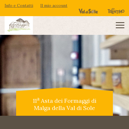
Info e Contatti
Il mio account
a
11
Asta dei Formaggi di
Malga della Val di Sole